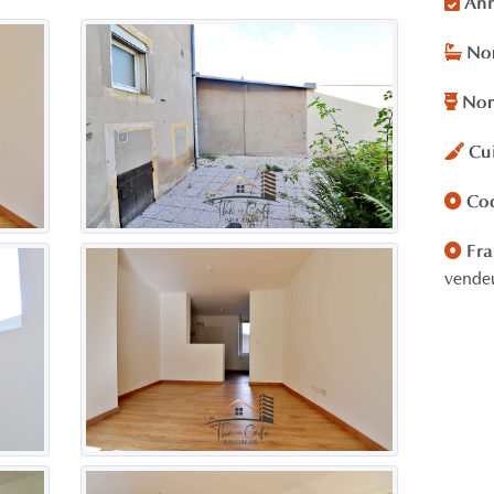
Ann
Nom
No
Cu
Co
Fra
vende