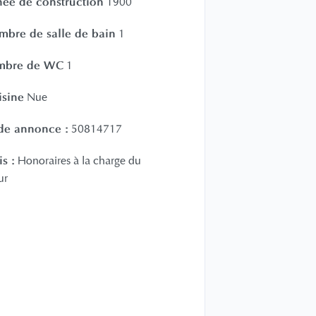
ée de construction
1900
bre de salle de bain
1
mbre de WC
1
isine
Nue
de annonce :
50814717
is :
Honoraires à la charge du
ur