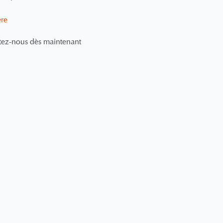
ere
tez-nous dès maintenant
y.